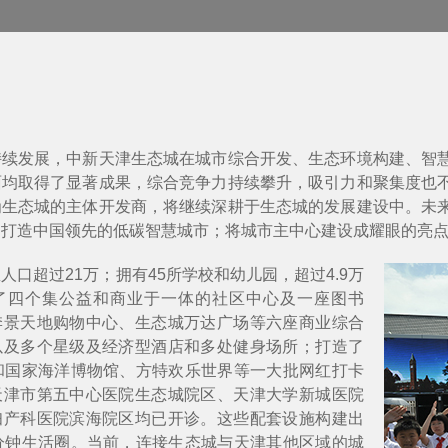
持续发展，中新天津生态城在城市综合开发、生态环境构建、智
面均取得了显著成果，综合竞争力持续攀升，吸引力和聚集度也
为生态城的主体开发商，将继续深耕于生态城的发展建设中。未
；打造中国领先的低碳智慧城市；将城市主中心建设成耀眼的亮
人口超过21万；拥有45所学校和幼儿园，超过4.9万
了四个集公益和商业于一体的社区中心及一座图书
季景天地购物中心、生态城万达广场等六座商业综合
以及多个星级及经济型酒店和多处健身场所；打造了
和国家海洋博物馆、方特欢乐世界等一大批网红打卡
天津市第五中心医院生态城院区、天津大学新城医院
妇产科医院滨海院区均已开诊。这些配套设施构建出
分钟生活圈。当前，连接生态城与天津其他区域的城