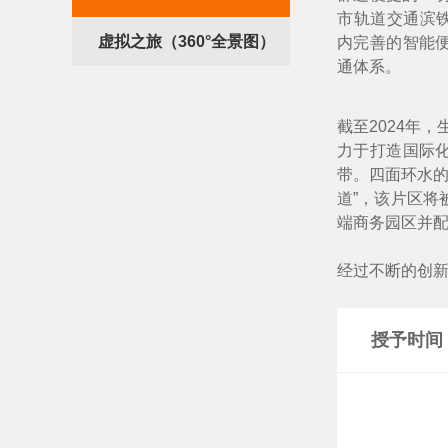
市轨道交通滨铁
虚拟之旅（360°全景图）
内完善的智能
通体系。
生态城万达广场
生态
截至2024年
力于打造国际
带。四面环水的
道”，该片区将
端商务园区并配
经过不断的创
授予时间